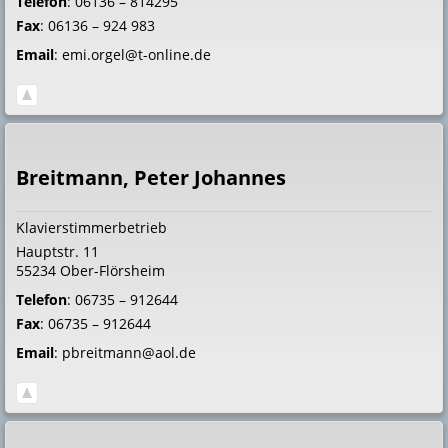
Telefon
:
06136 – 814295
Fax
:
06136 – 924 983
Email
:
emi.orgel@t-online.de
Breitmann, Peter Johannes
Klavierstimmerbetrieb
Hauptstr. 11
55234
Ober-Flörsheim
Telefon
:
06735 – 912644
Fax
:
06735 – 912644
Email
:
pbreitmann@aol.de