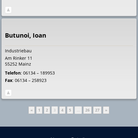
Butunoi, Ioan
Industriebau
Am Rinker 11
55252
Mainz
Telefon
:
06134 – 189953
Fax
:
06134 – 258923
Seite
Seite
Seite
Seite
Seite
Seite
Seite
«
1
2
3
4
5
…
26
27
»
Über KHS Mainz-Bingen