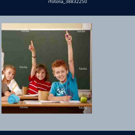
rfotolia_38832250
Über KHS Mainz-Bingen