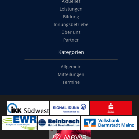
Aktuelles
Leistungen
Bildung
Innungsbetriebe
Über uns
Partner
Kategorien
Allgemein
Mitteilungen
Termine
Copyright
© 2014-2026
Classymade GmbH
. Alle Rechte vorbehalten.