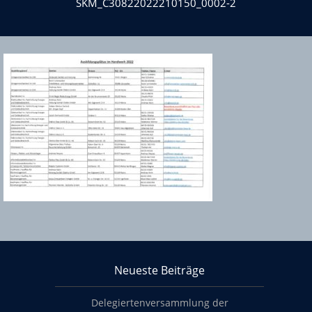
SKM_C30822022210150_0002-2
Über KHS Mainz-Bingen
Neueste Beiträge
Footer content
Delegiertenversammlung der