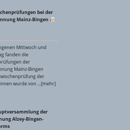
& Sohn GmbH & Co. KG in Ingelheim
 Netzwerktreffen in Schwabenheim
chenprüfungen bei der Fleischerinnung Mainz-Bingen
chenprüfungen bei der
rinnung Mainz-Bingen
ngenen Mittwoch und
g fanden die
prüfungen der
innung Mainz-Bingen
 Zwischenprüfung der
innen wurde von ...[mehr]
ptversammlung der Glaser-Innung Alzey-Bingen-Mainz-
uptversammlung der
nung Alzey-Bingen-
orms