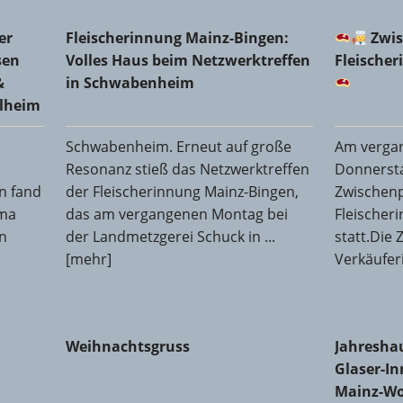
 Zimmerer-Innung Rheinhessen bei Holzbau Josef Ammann 
Fleischerinnung Mainz-Bingen: Volles Haus beim
Zwis
er
Fleischerinnung Mainz-Bingen:
Zwis
sen
Volles Haus beim Netzwerktreffen
Fleische
&
in Schwabenheim
elheim
Schwabenheim. Erneut auf große
Am verga
Resonanz stieß das Netzwerktreffen
Donnersta
n fand
der Fleischerinnung Mainz-Bingen,
Zwischen
rma
das am vergangenen Montag bei
Fleischer
n
der Landmetzgerei Schuck in ...
statt.Die
[mehr]
Verkäufer
Weihnachtsgruss
Jahreshau
Weihnachtsgruss
Jahresha
Worms
Glaser-In
Mainz-W