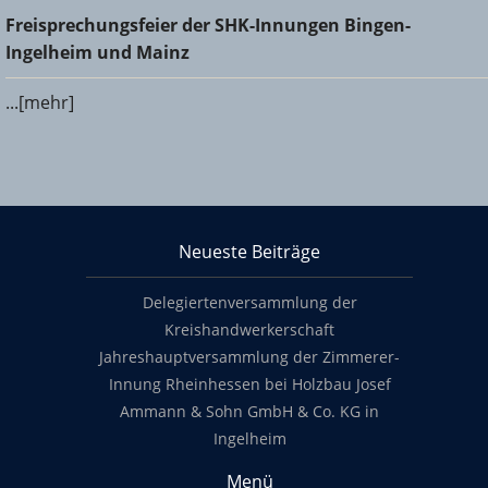
Freisprechungsfeier der SHK-Innungen Bingen-Ingelheim
Freisprechungsfeier der SHK-Innungen Bingen-
und Mainz
Ingelheim und Mainz
...[mehr]
KHS Mainz-Bingen
Neueste Beiträge
Footer content
Delegiertenversammlung der
Kreishandwerkerschaft
Jahreshauptversammlung der Zimmerer-
Innung Rheinhessen bei Holzbau Josef
Ammann & Sohn GmbH & Co. KG in
Ingelheim
Menü