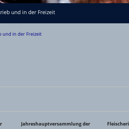
ieb und in der Freizeit
 und in der Freizeit
Kreishandwerkerschaft
Jahreshauptversammlung der Zimmerer-Innung 
Fleischer
r
Jahreshauptversammlung der
Fleische
Co. KG in Ingelheim
Schwabe