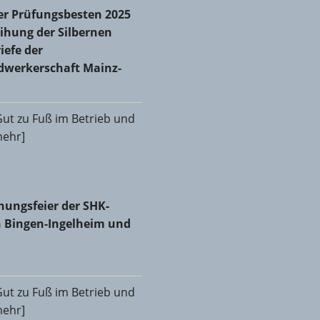
r Prüfungsbesten 2025 und Verleihung der Silbernen
er Prüfungsbesten 2025
iefe der Kreishandwerkerschaft Mainz-Bingen
ihung der Silbernen
iefe der
dwerkerschaft Mainz-
ut zu Fuß im Betrieb und
[mehr]
 zum neuen Obermeister gewählt
hungsfeier der SHK-Innungen Bingen-Ingelheim und Mainz
hungsfeier der SHK-
 Bingen-Ingelheim und
ut zu Fuß im Betrieb und
[mehr]