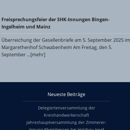
Freisprechungsfeier der SHK-Innungen Bingen-Ingelheim
Freisprechungsfeier der SHK-Innungen Bingen-
und Mainz
Ingelheim und Mainz
Überreichung der Gesellenbriefe am 5. September 2025 i
Margarethenhof Schwabenheim Am Freitag, den 5.
September ...[mehr]
KHS Mainz-Bingen
Neueste Beiträge
Footer content
Delegiertenversammlung der
Kreishandwerkerschaft
Jahreshauptversammlung der Zimmerer-
Innung Rheinhessen bei Holzbau Josef