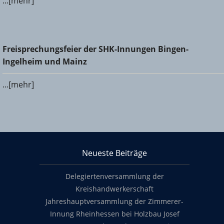
...[mehr]
Freisprechungsfeier der SHK-Innungen Bingen-Ingelheim
Freisprechungsfeier der SHK-Innungen Bingen-
und Mainz
Ingelheim und Mainz
...[mehr]
KHS Mainz-Bingen
Neueste Beiträge
Footer content
Delegiertenversammlung der
Kreishandwerkerschaft
Jahreshauptversammlung der Zimmerer-
Innung Rheinhessen bei Holzbau Josef