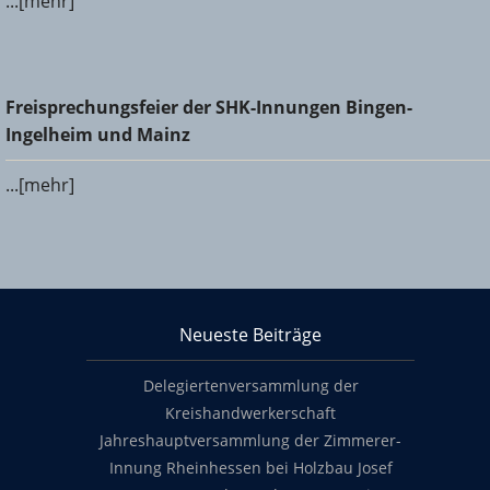
...[mehr]
Freisprechungsfeier der SHK-Innungen Bingen-Ingelheim
Freisprechungsfeier der SHK-Innungen Bingen-
und Mainz
Ingelheim und Mainz
...[mehr]
KHS Mainz-Bingen
Neueste Beiträge
Footer content
Delegiertenversammlung der
Kreishandwerkerschaft
Jahreshauptversammlung der Zimmerer-
Innung Rheinhessen bei Holzbau Josef