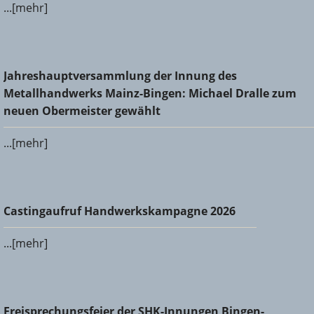
...[mehr]
Jahreshauptversammlung der Innung des
Jahreshauptversammlung der Innung des
Metallhandwerks Mainz-Bingen: Michael Dralle zum neuen
Metallhandwerks Mainz-Bingen: Michael Dralle zum
Obermeister gewählt
neuen Obermeister gewählt
...[mehr]
Castingaufruf Handwerkskampagne 2026
Castingaufruf Handwerkskampagne 2026
...[mehr]
Freisprechungsfeier der SHK-Innungen Bingen-Ingelheim
Freisprechungsfeier der SHK-Innungen Bingen-