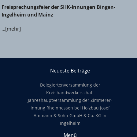
Freisprechungsfeier der SHK-Innungen Bingen-Ingelheim
Freisprechungsfeier der SHK-Innungen Bingen-
und Mainz
Ingelheim und Mainz
...[mehr]
KHS Mainz-Bingen
Neueste Beiträge
Footer content
Delegiertenversammlung der
Kreishandwerkerschaft
Jahreshauptversammlung der Zimmerer-
Innung Rheinhessen bei Holzbau Josef
Ammann & Sohn GmbH & Co. KG in
Ingelheim
Menü