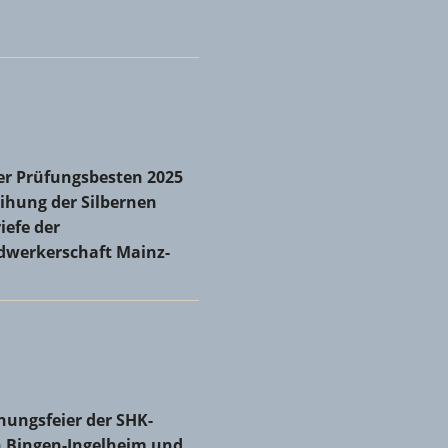
r Prüfungsbesten 2025 und Verleihung der Silbernen
er Prüfungsbesten 2025
iefe der Kreishandwerkerschaft Mainz-Bingen
ihung der Silbernen
iefe der
dwerkerschaft Mainz-
 zum neuen Obermeister gewählt
hungsfeier der SHK-Innungen Bingen-Ingelheim und Mainz
hungsfeier der SHK-
 Bingen-Ingelheim und