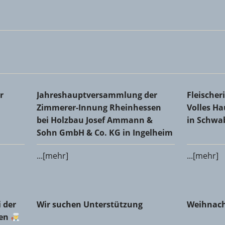
Kreishandwerkerschaft
Jahreshauptversammlung der Zimmerer-Innung 
Fleischer
r
Jahreshauptversammlung der
Fleische
Co. KG in Ingelheim
Schwabe
Zimmerer-Innung Rheinhessen
Volles H
bei Holzbau Josef Ammann &
in Schw
Sohn GmbH & Co. KG in Ingelheim
...[mehr]
...[mehr]
er Fleischerinnung Mainz-Bingen
Wir suchen Unterstützung
Weihnach
 der
Wir suchen Unterstützung
Weihnach
gen