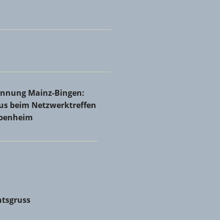
Rheinhessen bei Holzbau Josef Ammann & Sohn GmbH &
innung Mainz-Bingen: Volles Haus beim Netzwerktreffen in
rinnung Mainz-Bingen:
nheim
aus beim Netzwerktreffen
abenheim
tsgruss
tsgruss