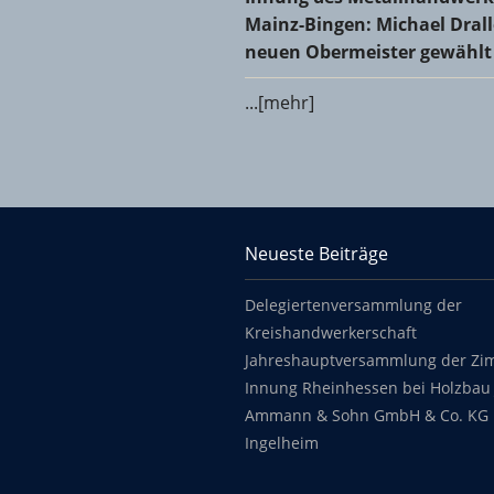
Mainz-Bingen: Michael Dral
neuen Obermeister gewählt
...[mehr]
KHS Mainz-Bingen
Neueste Beiträge
Footer content
Delegiertenversammlung der
Kreishandwerkerschaft
Jahreshauptversammlung der Zi
Innung Rheinhessen bei Holzbau 
Ammann & Sohn GmbH & Co. KG 
Ingelheim