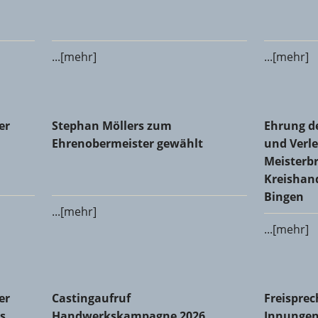
...[mehr]
...[mehr]
 Glaser-Innung Alzey-Bingen-Mainz-Worms
Stephan Möllers zum Ehrenobermeister gewählt
Ehrung de
er
Stephan Möllers zum
Ehrung d
Meisterbr
Ehrenobermeister gewählt
und Verle
Meisterbr
Kreishan
Bingen
...[mehr]
...[mehr]
Innung des Metallhandwerks Mainz-Bingen: Michael Dralle
Castingaufruf Handwerkskampagne 2026
Freisprec
er
Castingaufruf
Freisprec
s
Handwerkskampagne 2026
Innungen