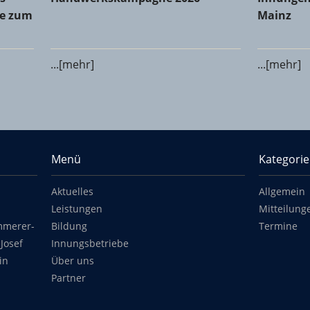
le zum
Mainz
...[mehr]
...[mehr]
Menü
Kategori
Aktuelles
Allgemein
Leistungen
Mitteilung
mmerer-
Bildung
Termine
Josef
Innungsbetriebe
in
Über uns
Partner