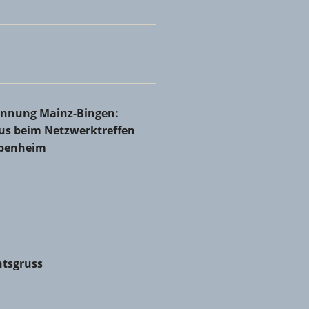
Rheinhessen bei Holzbau Josef Ammann & Sohn GmbH &
innung Mainz-Bingen: Volles Haus beim Netzwerktreffen in
rinnung Mainz-Bingen:
nheim
aus beim Netzwerktreffen
abenheim
tsgruss
tsgruss