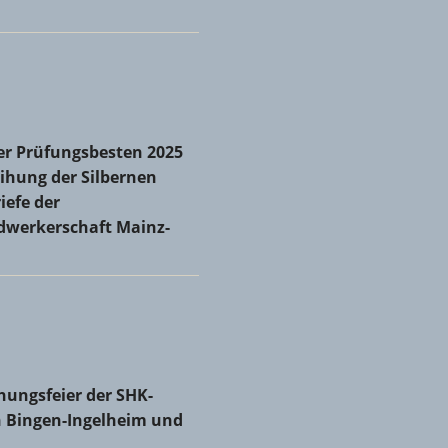
r Prüfungsbesten 2025 und Verleihung der Silbernen
er Prüfungsbesten 2025
iefe der Kreishandwerkerschaft Mainz-Bingen
ihung der Silbernen
iefe der
dwerkerschaft Mainz-
 zum neuen Obermeister gewählt
hungsfeier der SHK-Innungen Bingen-Ingelheim und Mainz
hungsfeier der SHK-
 Bingen-Ingelheim und