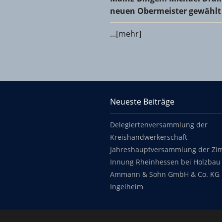
neuen Obermeister gewählt
...[mehr]
KHS Mainz-Bingen
Neueste Beiträge
Footer content
Delegiertenversammlung der
Kreishandwerkerschaft
Jahreshauptversammlung der Zi
Innung Rheinhessen bei Holzbau 
Ammann & Sohn GmbH & Co. KG 
Ingelheim
Copyright