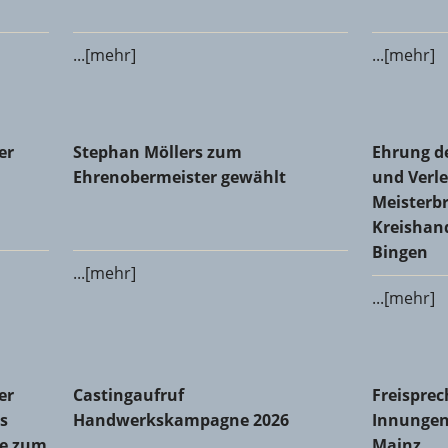
...[mehr]
...[mehr]
 Glaser-Innung Alzey-Bingen-Mainz-Worms
Stephan Möllers zum Ehrenobermeister gewählt
Ehrung de
er
Stephan Möllers zum
Ehrung d
Meisterbr
Ehrenobermeister gewählt
und Verle
Meisterbr
Kreishan
Bingen
...[mehr]
...[mehr]
Innung des Metallhandwerks Mainz-Bingen: Michael Dralle
Castingaufruf Handwerkskampagne 2026
Freisprec
er
Castingaufruf
Freisprec
s
Handwerkskampagne 2026
Innungen
le zum
Mainz