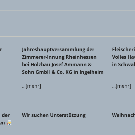
Kreishandwerkerschaft
Jahreshauptversammlung der Zimmerer-Innung 
Fleischer
r
Jahreshauptversammlung der
Fleische
Co. KG in Ingelheim
Schwabe
Zimmerer-Innung Rheinhessen
Volles H
bei Holzbau Josef Ammann &
in Schw
Sohn GmbH & Co. KG in Ingelheim
...[mehr]
...[mehr]
er Fleischerinnung Mainz-Bingen
Wir suchen Unterstützung
Weihnach
 der
Wir suchen Unterstützung
Weihnach
gen