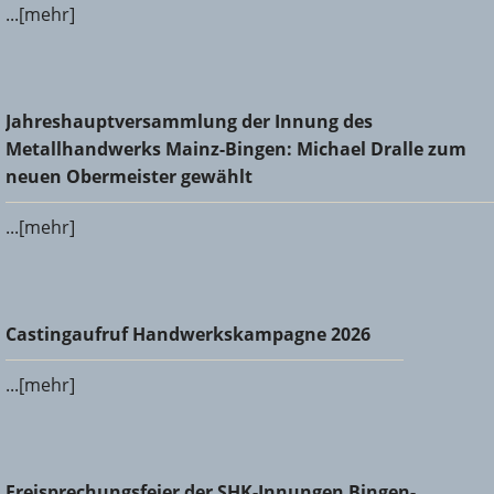
...[mehr]
Jahreshauptversammlung der Innung des
Jahreshauptversammlung der Innung des
Metallhandwerks Mainz-Bingen: Michael Dralle zum neuen
Metallhandwerks Mainz-Bingen: Michael Dralle zum
Obermeister gewählt
neuen Obermeister gewählt
...[mehr]
Castingaufruf Handwerkskampagne 2026
Castingaufruf Handwerkskampagne 2026
...[mehr]
Freisprechungsfeier der SHK-Innungen Bingen-Ingelheim
Freisprechungsfeier der SHK-Innungen Bingen-