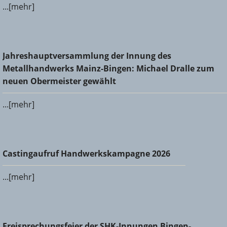
...[mehr]
Jahreshauptversammlung der Innung des
Jahreshauptversammlung der Innung des
Metallhandwerks Mainz-Bingen: Michael Dralle zum neuen
Metallhandwerks Mainz-Bingen: Michael Dralle zum
Obermeister gewählt
neuen Obermeister gewählt
...[mehr]
Castingaufruf Handwerkskampagne 2026
Castingaufruf Handwerkskampagne 2026
...[mehr]
Freisprechungsfeier der SHK-Innungen Bingen-Ingelheim
Freisprechungsfeier der SHK-Innungen Bingen-