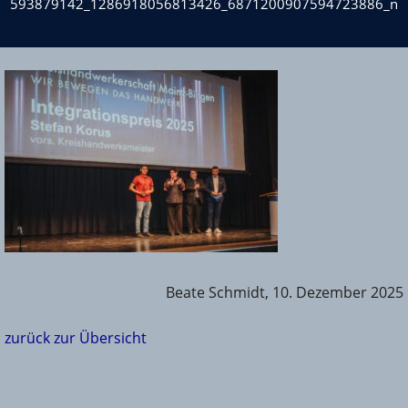
593879142_1286918056813426_6871200907594723886_n
Beate Schmidt, 10. Dezember 2025
zurück zur Übersicht