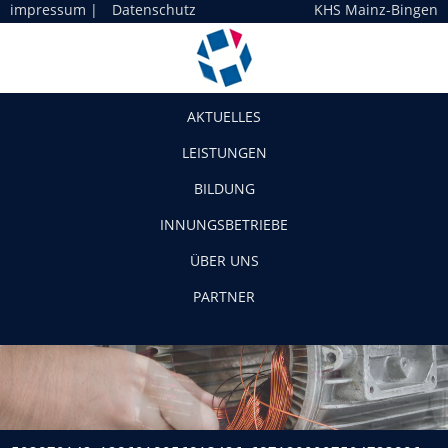
impressum
|
Datenschutz
KHS Mainz-Bingen
Navigation
AKTUELLES
LEISTUNGEN
BILDUNG
INNUNGSBETRIEBE
ÜBER UNS
PARTNER
593879142_1286918056813426_6871200907594723886_n