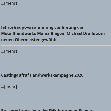
...[mehr]
Jahreshauptversammlung der Innung des
Jahreshauptversammlung der Innung des
Metallhandwerks Mainz-Bingen: Michael Dralle zum neuen
Metallhandwerks Mainz-Bingen: Michael Dralle zum
Obermeister gewählt
neuen Obermeister gewählt
...[mehr]
Castingaufruf Handwerkskampagne 2026
Castingaufruf Handwerkskampagne 2026
...[mehr]
Freisprechungsfeier der SHK-Innungen Bingen-Ingelheim
Freisprechungsfeier der SHK-Innungen Bingen-