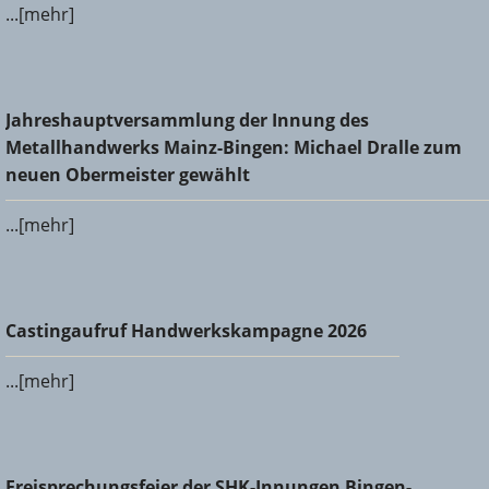
...[mehr]
Jahreshauptversammlung der Innung des
Jahreshauptversammlung der Innung des
Metallhandwerks Mainz-Bingen: Michael Dralle zum neuen
Metallhandwerks Mainz-Bingen: Michael Dralle zum
Obermeister gewählt
neuen Obermeister gewählt
...[mehr]
Castingaufruf Handwerkskampagne 2026
Castingaufruf Handwerkskampagne 2026
...[mehr]
Freisprechungsfeier der SHK-Innungen Bingen-Ingelheim
Freisprechungsfeier der SHK-Innungen Bingen-