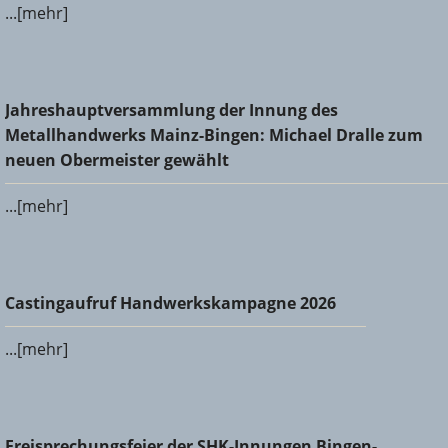
...[mehr]
Jahreshauptversammlung der Innung des
Jahreshauptversammlung der Innung des
Metallhandwerks Mainz-Bingen: Michael Dralle zum neuen
Metallhandwerks Mainz-Bingen: Michael Dralle zum
Obermeister gewählt
neuen Obermeister gewählt
...[mehr]
Castingaufruf Handwerkskampagne 2026
Castingaufruf Handwerkskampagne 2026
...[mehr]
Freisprechungsfeier der SHK-Innungen Bingen-Ingelheim
Freisprechungsfeier der SHK-Innungen Bingen-