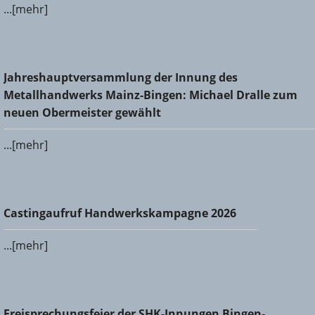
...[mehr]
Jahreshauptversammlung der Innung des
Jahreshauptversammlung der Innung des
Metallhandwerks Mainz-Bingen: Michael Dralle zum neuen
Metallhandwerks Mainz-Bingen: Michael Dralle zum
Obermeister gewählt
neuen Obermeister gewählt
...[mehr]
Castingaufruf Handwerkskampagne 2026
Castingaufruf Handwerkskampagne 2026
...[mehr]
Freisprechungsfeier der SHK-Innungen Bingen-Ingelheim
Freisprechungsfeier der SHK-Innungen Bingen-