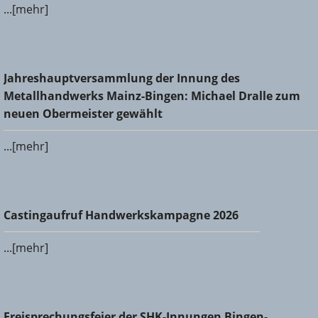
...[mehr]
Jahreshauptversammlung der Innung des
Jahreshauptversammlung der Innung des
Metallhandwerks Mainz-Bingen: Michael Dralle zum neuen
Metallhandwerks Mainz-Bingen: Michael Dralle zum
Obermeister gewählt
neuen Obermeister gewählt
...[mehr]
Castingaufruf Handwerkskampagne 2026
Castingaufruf Handwerkskampagne 2026
...[mehr]
Freisprechungsfeier der SHK-Innungen Bingen-Ingelheim
Freisprechungsfeier der SHK-Innungen Bingen-