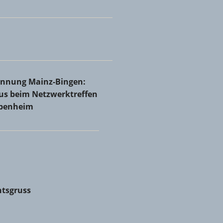
Rheinhessen bei Holzbau Josef Ammann & Sohn GmbH &
innung Mainz-Bingen: Volles Haus beim Netzwerktreffen in
rinnung Mainz-Bingen:
nheim
aus beim Netzwerktreffen
abenheim
tsgruss
tsgruss