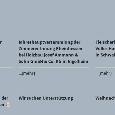
Kreishandwerkerschaft
Jahreshauptversammlung der Zimmerer-Innung 
Fleischer
r
Jahreshauptversammlung der
Fleische
Co. KG in Ingelheim
Schwabe
Zimmerer-Innung Rheinhessen
Volles H
bei Holzbau Josef Ammann &
in Schw
Sohn GmbH & Co. KG in Ingelheim
...[mehr]
...[mehr]
er Fleischerinnung Mainz-Bingen
Wir suchen Unterstützung
Weihnach
 der
Wir suchen Unterstützung
Weihnach
gen