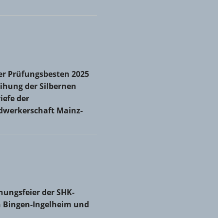
r Prüfungsbesten 2025 und Verleihung der Silbernen
er Prüfungsbesten 2025
iefe der Kreishandwerkerschaft Mainz-Bingen
ihung der Silbernen
iefe der
dwerkerschaft Mainz-
 zum neuen Obermeister gewählt
hungsfeier der SHK-Innungen Bingen-Ingelheim und Mainz
hungsfeier der SHK-
 Bingen-Ingelheim und