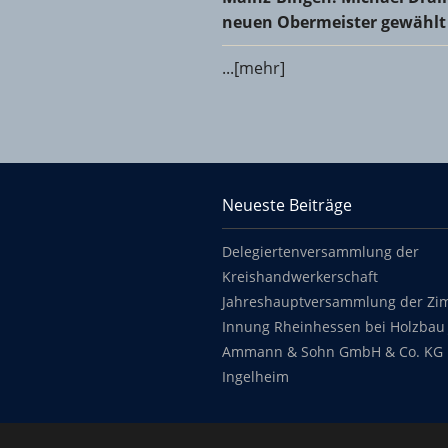
neuen Obermeister gewählt
...[mehr]
KHS Mainz-Bingen
Neueste Beiträge
Footer content
Delegiertenversammlung der
Kreishandwerkerschaft
Jahreshauptversammlung der Zi
Innung Rheinhessen bei Holzbau 
Ammann & Sohn GmbH & Co. KG 
Ingelheim
Copyright