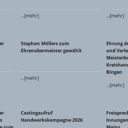
...[mehr]
...[mehr]
 Glaser-Innung Alzey-Bingen-Mainz-Worms
Stephan Möllers zum Ehrenobermeister gewählt
Ehrung de
er
Stephan Möllers zum
Ehrung d
Meisterbr
Ehrenobermeister gewählt
und Verle
Meisterbr
Kreishan
Bingen
...[mehr]
...[mehr]
Innung des Metallhandwerks Mainz-Bingen: Michael Dralle
Castingaufruf Handwerkskampagne 2026
Freisprec
er
Castingaufruf
Freisprec
s
Handwerkskampagne 2026
Innungen
le zum
Mainz