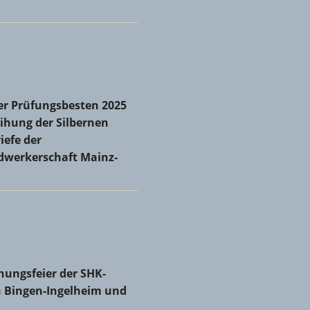
r Prüfungsbesten 2025 und Verleihung der Silbernen
er Prüfungsbesten 2025
iefe der Kreishandwerkerschaft Mainz-Bingen
ihung der Silbernen
iefe der
dwerkerschaft Mainz-
 zum neuen Obermeister gewählt
hungsfeier der SHK-Innungen Bingen-Ingelheim und Mainz
hungsfeier der SHK-
 Bingen-Ingelheim und