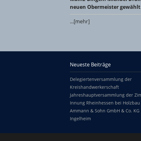
neuen Obermeister gewählt
...[mehr]
KHS Mainz-Bingen
Neueste Beiträge
Footer content
Delegiertenversammlung der
Kreishandwerkerschaft
Jahreshauptversammlung der Zi
Innung Rheinhessen bei Holzbau 
Ammann & Sohn GmbH & Co. KG 
Ingelheim
Copyright