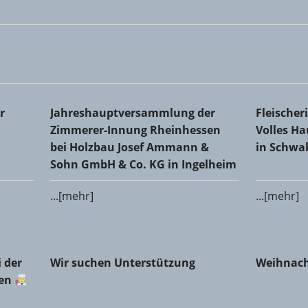
Kreishandwerkerschaft
Jahreshauptversammlung der Zimmerer-Innung 
Fleischer
r
Jahreshauptversammlung der
Fleische
Co. KG in Ingelheim
Schwabe
Zimmerer-Innung Rheinhessen
Volles H
bei Holzbau Josef Ammann &
in Schw
Sohn GmbH & Co. KG in Ingelheim
...[mehr]
...[mehr]
er Fleischerinnung Mainz-Bingen
Wir suchen Unterstützung
Weihnach
 der
Wir suchen Unterstützung
Weihnach
gen