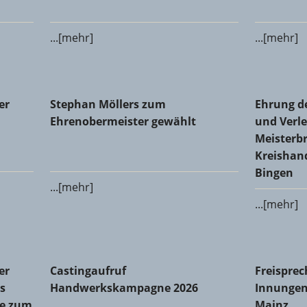
...[mehr]
...[mehr]
 Glaser-Innung Alzey-Bingen-Mainz-Worms
Stephan Möllers zum Ehrenobermeister gewählt
Ehrung de
er
Stephan Möllers zum
Ehrung d
Meisterbr
Ehrenobermeister gewählt
und Verle
Meisterbr
Kreishan
Bingen
...[mehr]
...[mehr]
Innung des Metallhandwerks Mainz-Bingen: Michael Dralle
Castingaufruf Handwerkskampagne 2026
Freisprec
er
Castingaufruf
Freisprec
s
Handwerkskampagne 2026
Innungen
le zum
Mainz