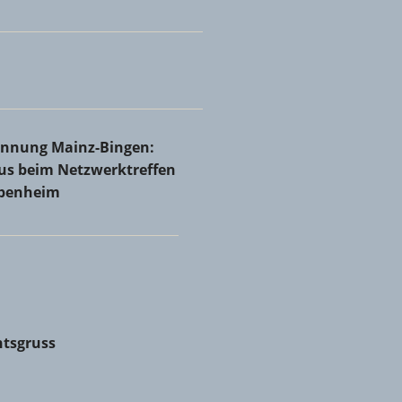
Rheinhessen bei Holzbau Josef Ammann & Sohn GmbH &
innung Mainz-Bingen: Volles Haus beim Netzwerktreffen in
rinnung Mainz-Bingen:
nheim
aus beim Netzwerktreffen
abenheim
tsgruss
tsgruss