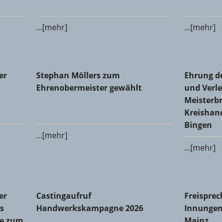
...[mehr]
...[mehr]
 Glaser-Innung Alzey-Bingen-Mainz-Worms
Stephan Möllers zum Ehrenobermeister gewählt
Ehrung de
er
Stephan Möllers zum
Ehrung d
Meisterbr
Ehrenobermeister gewählt
und Verle
Meisterbr
Kreishan
Bingen
...[mehr]
...[mehr]
Innung des Metallhandwerks Mainz-Bingen: Michael Dralle
Castingaufruf Handwerkskampagne 2026
Freisprec
er
Castingaufruf
Freisprec
s
Handwerkskampagne 2026
Innungen
le zum
Mainz