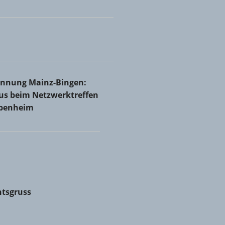
Rheinhessen bei Holzbau Josef Ammann & Sohn GmbH &
innung Mainz-Bingen: Volles Haus beim Netzwerktreffen in
rinnung Mainz-Bingen:
nheim
aus beim Netzwerktreffen
abenheim
tsgruss
tsgruss