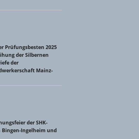
r Prüfungsbesten 2025 und Verleihung der Silbernen
er Prüfungsbesten 2025
iefe der Kreishandwerkerschaft Mainz-Bingen
ihung der Silbernen
iefe der
dwerkerschaft Mainz-
 zum neuen Obermeister gewählt
hungsfeier der SHK-Innungen Bingen-Ingelheim und Mainz
hungsfeier der SHK-
 Bingen-Ingelheim und