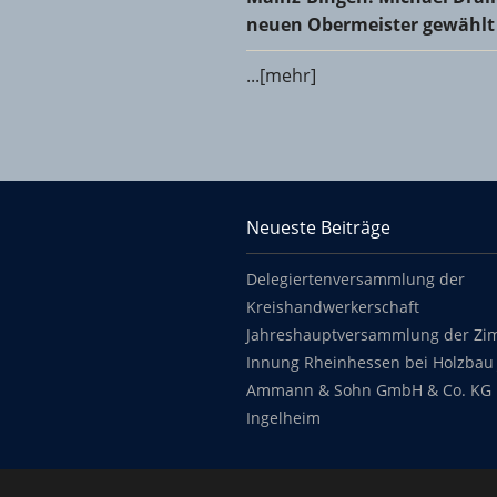
neuen Obermeister gewählt
...[mehr]
KHS Mainz-Bingen
Neueste Beiträge
Footer content
Delegiertenversammlung der
Kreishandwerkerschaft
Jahreshauptversammlung der Zi
Innung Rheinhessen bei Holzbau 
Ammann & Sohn GmbH & Co. KG 
Ingelheim
Copyright