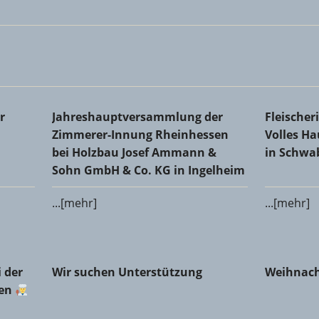
Kreishandwerkerschaft
Jahreshauptversammlung der Zimmerer-Innung 
Fleischer
r
Jahreshauptversammlung der
Fleische
Co. KG in Ingelheim
Schwabe
Zimmerer-Innung Rheinhessen
Volles H
bei Holzbau Josef Ammann &
in Schw
Sohn GmbH & Co. KG in Ingelheim
...[mehr]
...[mehr]
er Fleischerinnung Mainz-Bingen
Wir suchen Unterstützung
Weihnach
 der
Wir suchen Unterstützung
Weihnach
gen