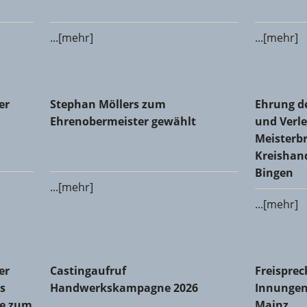
...[mehr]
...[mehr]
 Glaser-Innung Alzey-Bingen-Mainz-Worms
Stephan Möllers zum Ehrenobermeister gewählt
Ehrung de
er
Stephan Möllers zum
Ehrung d
Meisterbr
Ehrenobermeister gewählt
und Verle
Meisterbr
Kreishan
Bingen
...[mehr]
...[mehr]
Innung des Metallhandwerks Mainz-Bingen: Michael Dralle
Castingaufruf Handwerkskampagne 2026
Freisprec
er
Castingaufruf
Freisprec
s
Handwerkskampagne 2026
Innungen
le zum
Mainz