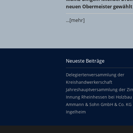
neuen Obermeister gewählt
...[mehr]
KHS Mainz-Bingen
Neueste Beiträge
Footer content
Delegiertenversammlung der
Kreishandwerkerschaft
Jahreshauptversammlung der Zi
Innung Rheinhessen bei Holzbau 
Ammann & Sohn GmbH & Co. KG 
Ingelheim
Copyright