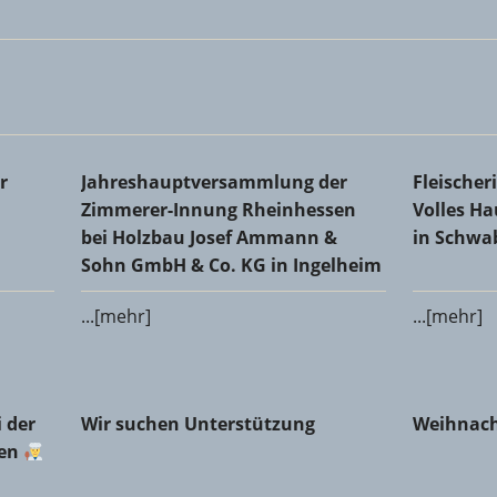
Kreishandwerkerschaft
Jahreshauptversammlung der Zimmerer-Innung 
Fleischer
r
Jahreshauptversammlung der
Fleische
Co. KG in Ingelheim
Schwabe
Zimmerer-Innung Rheinhessen
Volles H
bei Holzbau Josef Ammann &
in Schw
Sohn GmbH & Co. KG in Ingelheim
...[mehr]
...[mehr]
er Fleischerinnung Mainz-Bingen
Wir suchen Unterstützung
Weihnach
 der
Wir suchen Unterstützung
Weihnach
gen