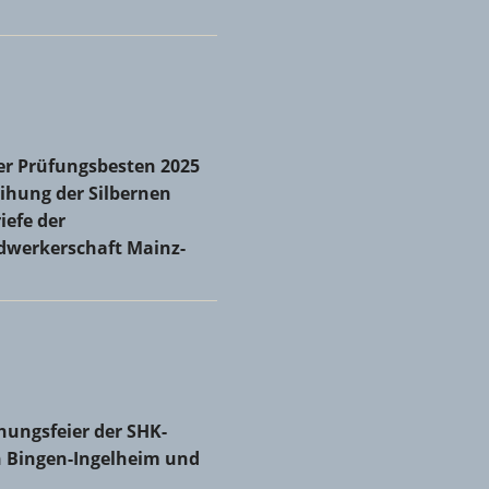
r Prüfungsbesten 2025 und Verleihung der Silbernen
er Prüfungsbesten 2025
iefe der Kreishandwerkerschaft Mainz-Bingen
ihung der Silbernen
iefe der
dwerkerschaft Mainz-
 zum neuen Obermeister gewählt
hungsfeier der SHK-Innungen Bingen-Ingelheim und Mainz
hungsfeier der SHK-
 Bingen-Ingelheim und