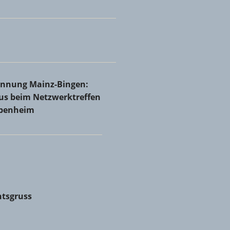
Rheinhessen bei Holzbau Josef Ammann & Sohn GmbH &
innung Mainz-Bingen: Volles Haus beim Netzwerktreffen in
rinnung Mainz-Bingen:
nheim
aus beim Netzwerktreffen
abenheim
tsgruss
tsgruss