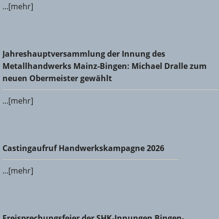
...[mehr]
Jahreshauptversammlung der Innung des
Jahreshauptversammlung der Innung des
Metallhandwerks Mainz-Bingen: Michael Dralle zum neuen
Metallhandwerks Mainz-Bingen: Michael Dralle zum
Obermeister gewählt
neuen Obermeister gewählt
...[mehr]
Castingaufruf Handwerkskampagne 2026
Castingaufruf Handwerkskampagne 2026
...[mehr]
Freisprechungsfeier der SHK-Innungen Bingen-Ingelheim
Freisprechungsfeier der SHK-Innungen Bingen-