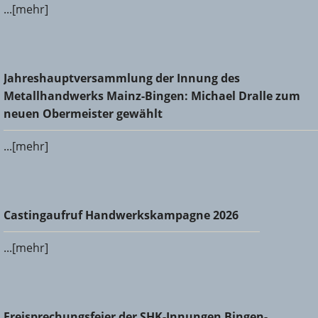
...[mehr]
Jahreshauptversammlung der Innung des
Jahreshauptversammlung der Innung des
Metallhandwerks Mainz-Bingen: Michael Dralle zum neuen
Metallhandwerks Mainz-Bingen: Michael Dralle zum
Obermeister gewählt
neuen Obermeister gewählt
...[mehr]
Castingaufruf Handwerkskampagne 2026
Castingaufruf Handwerkskampagne 2026
...[mehr]
Freisprechungsfeier der SHK-Innungen Bingen-Ingelheim
Freisprechungsfeier der SHK-Innungen Bingen-