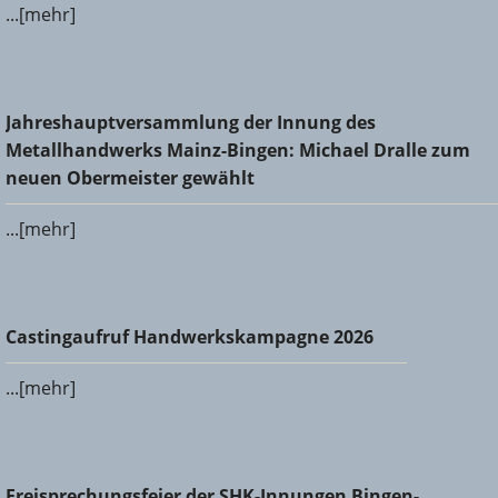
...[mehr]
Jahreshauptversammlung der Innung des
Jahreshauptversammlung der Innung des
Metallhandwerks Mainz-Bingen: Michael Dralle zum neuen
Metallhandwerks Mainz-Bingen: Michael Dralle zum
Obermeister gewählt
neuen Obermeister gewählt
...[mehr]
Castingaufruf Handwerkskampagne 2026
Castingaufruf Handwerkskampagne 2026
...[mehr]
Freisprechungsfeier der SHK-Innungen Bingen-Ingelheim
Freisprechungsfeier der SHK-Innungen Bingen-