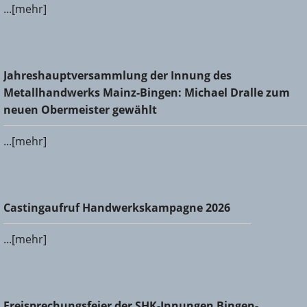
...[mehr]
Jahreshauptversammlung der Innung des
Jahreshauptversammlung der Innung des
Metallhandwerks Mainz-Bingen: Michael Dralle zum neuen
Metallhandwerks Mainz-Bingen: Michael Dralle zum
Obermeister gewählt
neuen Obermeister gewählt
...[mehr]
Castingaufruf Handwerkskampagne 2026
Castingaufruf Handwerkskampagne 2026
...[mehr]
Freisprechungsfeier der SHK-Innungen Bingen-Ingelheim
Freisprechungsfeier der SHK-Innungen Bingen-