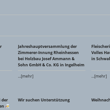
Kreishandwerkerschaft
Jahreshauptversammlung der Zimmerer-Innung 
Fleischer
r
Jahreshauptversammlung der
Fleische
Co. KG in Ingelheim
Schwabe
Zimmerer-Innung Rheinhessen
Volles H
bei Holzbau Josef Ammann &
in Schw
Sohn GmbH & Co. KG in Ingelheim
...[mehr]
...[mehr]
er Fleischerinnung Mainz-Bingen
Wir suchen Unterstützung
Weihnach
 der
Wir suchen Unterstützung
Weihnach
gen