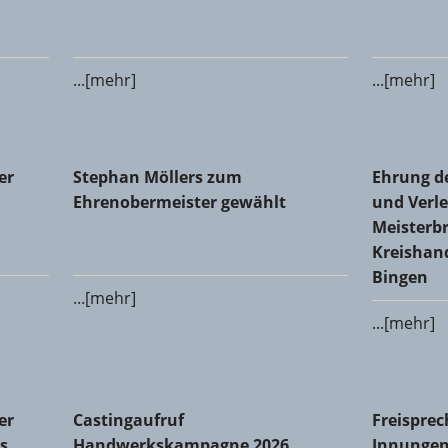
...[mehr]
...[mehr]
 Glaser-Innung Alzey-Bingen-Mainz-Worms
Stephan Möllers zum Ehrenobermeister gewählt
Ehrung de
er
Stephan Möllers zum
Ehrung d
Meisterbr
Ehrenobermeister gewählt
und Verle
Meisterbr
Kreishan
Bingen
...[mehr]
...[mehr]
Innung des Metallhandwerks Mainz-Bingen: Michael Dralle
Castingaufruf Handwerkskampagne 2026
Freisprec
er
Castingaufruf
Freisprec
s
Handwerkskampagne 2026
Innungen