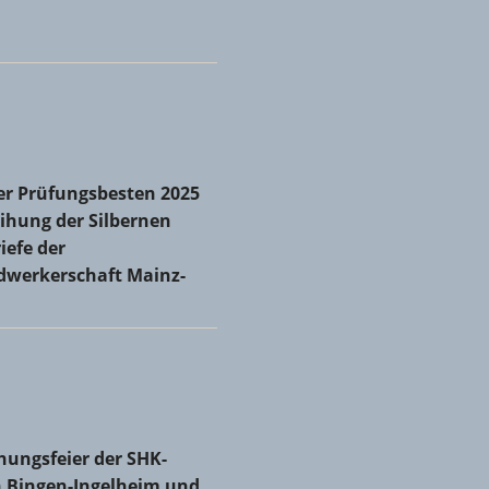
r Prüfungsbesten 2025 und Verleihung der Silbernen
er Prüfungsbesten 2025
iefe der Kreishandwerkerschaft Mainz-Bingen
ihung der Silbernen
iefe der
dwerkerschaft Mainz-
 zum neuen Obermeister gewählt
hungsfeier der SHK-Innungen Bingen-Ingelheim und Mainz
hungsfeier der SHK-
 Bingen-Ingelheim und