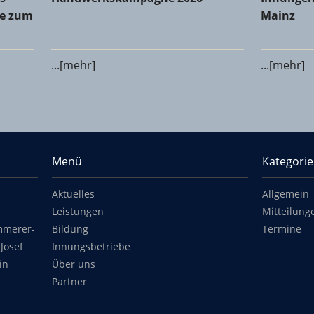
le zum
Mainz
...[mehr]
...[mehr]
Menü
Kategori
Aktuelles
Allgemein
Leistungen
Mitteilung
mmerer-
Bildung
Termine
Josef
Innungsbetriebe
in
Über uns
Partner