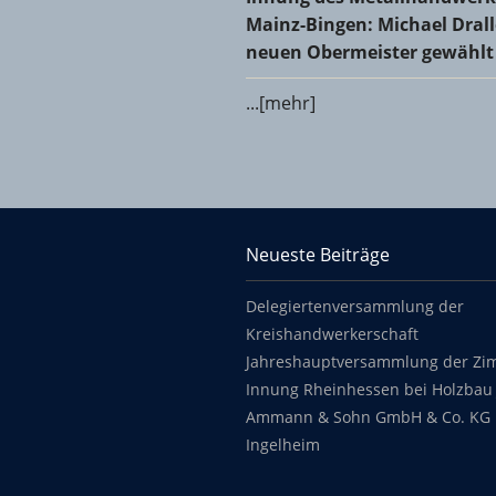
Mainz-Bingen: Michael Dral
neuen Obermeister gewählt
...[mehr]
KHS Mainz-Bingen
Neueste Beiträge
Footer content
Delegiertenversammlung der
Kreishandwerkerschaft
Jahreshauptversammlung der Zi
Innung Rheinhessen bei Holzbau 
Ammann & Sohn GmbH & Co. KG 
Ingelheim