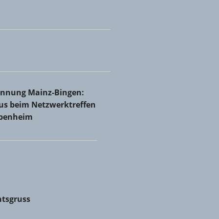
Rheinhessen bei Holzbau Josef Ammann & Sohn GmbH &
innung Mainz-Bingen: Volles Haus beim Netzwerktreffen in
rinnung Mainz-Bingen:
nheim
aus beim Netzwerktreffen
abenheim
tsgruss
tsgruss