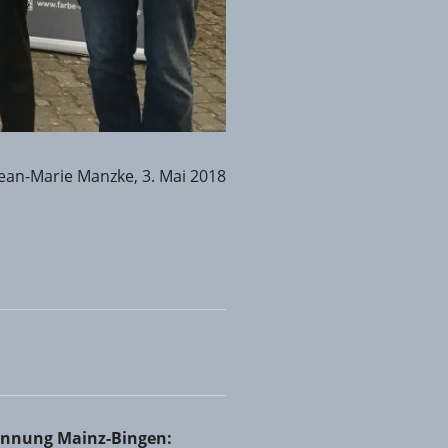
Jean-Marie Manzke, 3. Mai 2018
Rheinhessen bei Holzbau Josef Ammann & Sohn GmbH &
innung Mainz-Bingen: Volles Haus beim Netzwerktreffen in
rinnung Mainz-Bingen: