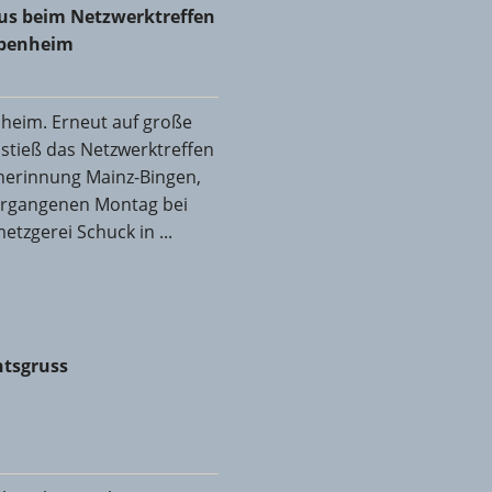
nheim
aus beim Netzwerktreffen
abenheim
eim. Erneut auf große
stieß das Netzwerktreffen
cherinnung Mainz-Bingen,
ergangenen Montag bei
tzgerei Schuck in ...
tsgruss
tsgruss