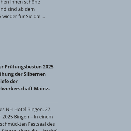
chen Ihnen schöne
und sind ab dem
 wieder für Sie da! ...
r Prüfungsbesten 2025 und Verleihung der Silbernen
er Prüfungsbesten 2025
iefe der Kreishandwerkerschaft Mainz-Bingen
ihung der Silbernen
iefe der
dwerkerschaft Mainz-
des NH-Hotel Bingen, 27.
2025 Bingen – In einem
geschmückten Festsaal des