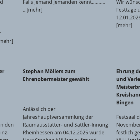
nd
Falls jemand jemanden kennt……….
Wir wüns
...[mehr]
Festtage 
12.01.2026
[mehr]
r
[mehr]
 Glaser-Innung Alzey-Bingen-Mainz-Worms
Stephan Möllers zum Ehrenobermeister gewählt
Ehrung de
er
Stephan Möllers zum
Ehrung d
Meisterbr
Ehrenobermeister gewählt
und Verle
Meisterbr
Kreishan
Bingen
Anlässlich der
Jahreshauptversammlung der
Festsaal 
in den
Raumausstatter- und Sattler-Innung
November 
inz-
Rheinhessen am 04.12.2025 wurde
festlich 