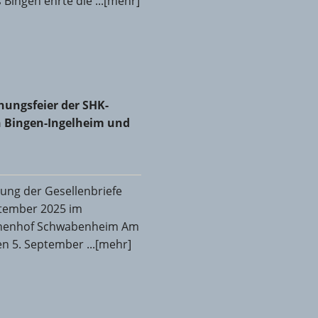
Bingen ehrte die ...[mehr]
 zum neuen Obermeister gewählt
hungsfeier der SHK-Innungen Bingen-Ingelheim und Mainz
hungsfeier der SHK-
 Bingen-Ingelheim und
ung der Gesellenbriefe
tember 2025 im
henhof Schwabenheim Am
en 5. September ...[mehr]