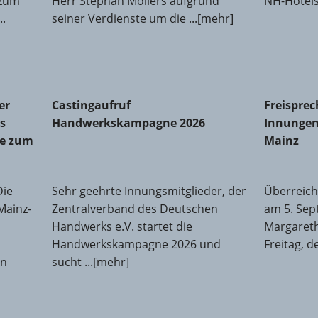
 zum
Herr Stephan Möllers aufgrund
NH-Hotels 
..
seiner Verdienste um die ...[mehr]
Innung des Metallhandwerks Mainz-Bingen: Michael Dralle
Castingaufruf Handwerkskampagne 2026
Freisprec
er
Castingaufruf
Freisprec
s
Handwerkskampagne 2026
Innungen
le zum
Mainz
Die
Sehr geehrte Innungsmitglieder, der
Überreich
Mainz-
Zentralverband des Deutschen
am 5. Sep
Handwerks e.V. startet die
Margaret
Handwerkskampagne 2026 und
Freitag, d
en
sucht ...[mehr]