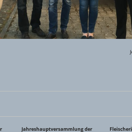
Kreishandwerkerschaft
Jahreshauptversammlung der Zimmerer-Innung 
Fleischer
r
Jahreshauptversammlung der
Fleische