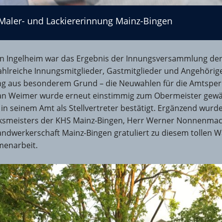
g Mainz-Bingen
aler- und Lackiererinnung Mainz-Bingen
in Ingelheim war das Ergebnis der Innungsversammlung der
ahlreiche Innungsmitglieder, Gastmitglieder und Angehörig
 aus besonderem Grund – die Neuwahlen für die Amtsperi
an Weimer wurde erneut einstimmig zum Obermeister gewäh
n seinem Amt als Stellvertreter bestätigt. Ergänzend wu
smeisters der KHS Mainz-Bingen, Herr Werner Nonnenmach
andwerkerschaft Mainz-Bingen gratuliert zu diesem tollen W
menarbeit.