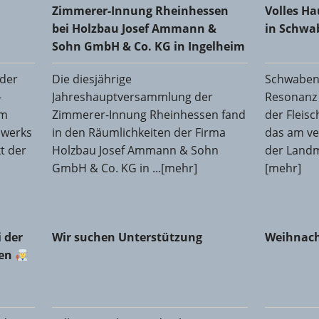
Co. KG in Ingelheim
Schwabe
Zimmerer-Innung Rheinhessen
Volles H
bei Holzbau Josef Ammann &
in Schw
Sohn GmbH & Co. KG in Ingelheim
der
Die diesjährige
Schwabenh
-
Jahreshauptversammlung der
Resonanz 
im
Zimmerer-Innung Rheinhessen fand
der Fleis
dwerks
in den Räumlichkeiten der Firma
das am v
t der
Holzbau Josef Ammann & Sohn
der Landme
GmbH & Co. KG in ...[mehr]
[mehr]
er Fleischerinnung Mainz-Bingen
Wir suchen Unterstützung
Weihnach
 der
Wir suchen Unterstützung
Weihnach
gen