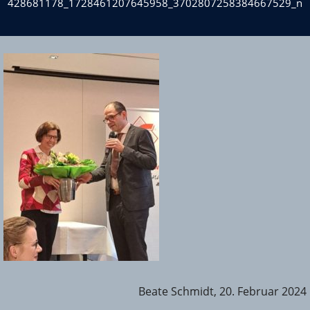
428681178_1728461207645958_3702807258384667529_n
Beate Schmidt, 20. Februar 2024