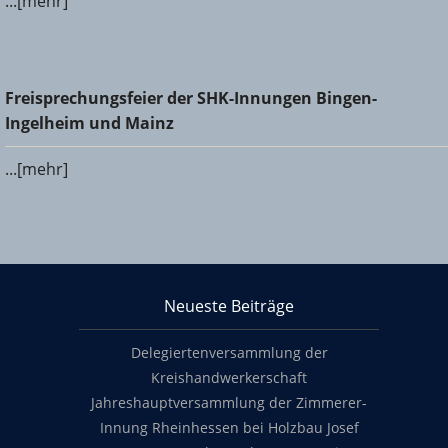
...[mehr]
Freisprechungsfeier der SHK-Innungen Bingen-Ingelheim
Freisprechungsfeier der SHK-Innungen Bingen-
und Mainz
Ingelheim und Mainz
...[mehr]
KHS Mainz-Bingen
Neueste Beiträge
Footer content
Delegiertenversammlung der
Kreishandwerkerschaft
Jahreshauptversammlung der Zimmerer-
Innung Rheinhessen bei Holzbau Josef