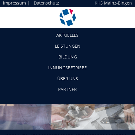
impressum
|
Datenschutz
KHS Mainz-Bingen
Navigation
AKTUELLES
LEISTUNGEN
BILDUNG
INNUNGSBETRIEBE
ÜBER UNS
PARTNER
428681178_1728461207645958_3702807258384667529_n