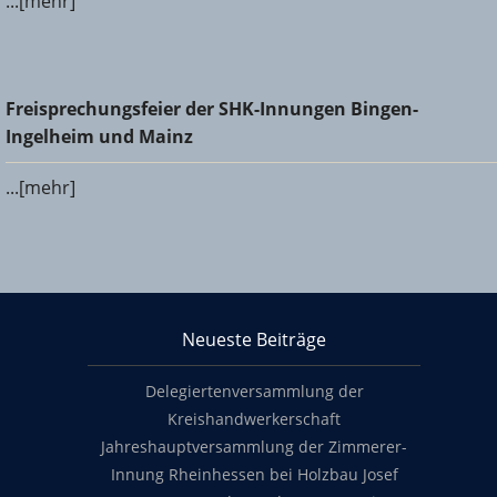
...[mehr]
Freisprechungsfeier der SHK-Innungen Bingen-Ingelheim
Freisprechungsfeier der SHK-Innungen Bingen-
und Mainz
Ingelheim und Mainz
...[mehr]
KHS Mainz-Bingen
Neueste Beiträge
Footer content
Delegiertenversammlung der
Kreishandwerkerschaft
Jahreshauptversammlung der Zimmerer-
Innung Rheinhessen bei Holzbau Josef