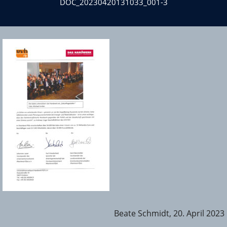
DOC_20230420131033_001-3
Beate Schmidt, 20. April 2023