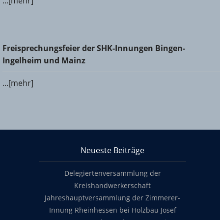
...[mehr]
Freisprechungsfeier der SHK-Innungen Bingen-Ingelheim
Freisprechungsfeier der SHK-Innungen Bingen-
und Mainz
Ingelheim und Mainz
...[mehr]
KHS Mainz-Bingen
Neueste Beiträge
Footer content
Delegiertenversammlung der
Kreishandwerkerschaft
Jahreshauptversammlung der Zimmerer-
Innung Rheinhessen bei Holzbau Josef