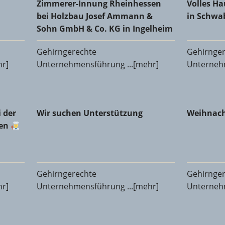
Zimmerer-Innung Rheinhessen
Volles H
bei Holzbau Josef Ammann &
in Schw
Sohn GmbH & Co. KG in Ingelheim
Gehirngerechte
Gehirnge
hr]
Unternehmensführung ...[mehr]
Unternehm
er Fleischerinnung Mainz-Bingen
Wir suchen Unterstützung
Weihnach
 der
Wir suchen Unterstützung
Weihnach
gen
Gehirngerechte
Gehirnge
hr]
Unternehmensführung ...[mehr]
Unternehm