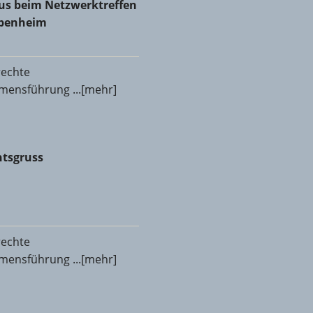
aus beim Netzwerktreffen
abenheim
rechte
ensführung ...[mehr]
tsgruss
tsgruss
rechte
ensführung ...[mehr]