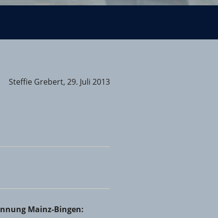
Steffie Grebert, 29. Juli 2013
Rheinhessen bei Holzbau Josef Ammann & Sohn GmbH &
innung Mainz-Bingen: Volles Haus beim Netzwerktreffen in
rinnung Mainz-Bingen:
nheim