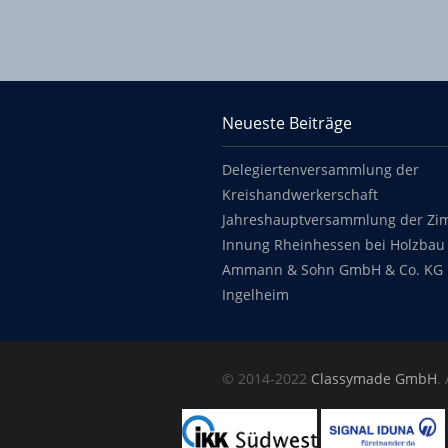
KHS Mainz-Bingen
Neueste Beiträge
Footer content
Delegiertenversammlung der
Kreishandwerkerschaft
Jahreshauptversammlung der Zi
Innung Rheinhessen bei Holzbau 
Ammann & Sohn GmbH & Co. KG 
Ingelheim
Copyright
© 2014-2022
Classymade GmbH
.