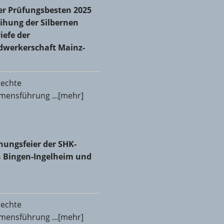
r Prüfungsbesten 2025 und Verleihung der Silbernen
er Prüfungsbesten 2025
iefe der Kreishandwerkerschaft Mainz-Bingen
ihung der Silbernen
iefe der
dwerkerschaft Mainz-
rechte
ensführung ...[mehr]
 zum neuen Obermeister gewählt
hungsfeier der SHK-Innungen Bingen-Ingelheim und Mainz
hungsfeier der SHK-
 Bingen-Ingelheim und
rechte
ensführung ...[mehr]