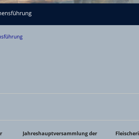
mensführung
nsführung
Kreishandwerkerschaft
Jahreshauptversammlung der Zimmerer-Innung 
Fleischer
r
Jahreshauptversammlung der
Fleische
Co. KG in Ingelheim
Schwabe