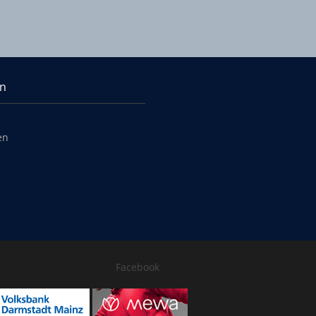
en
en
Facebook