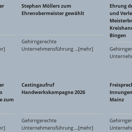
 Glaser-Innung Alzey-Bingen-Mainz-Worms
Stephan Möllers zum Ehrenobermeister gewählt
Ehrung de
er
Stephan Möllers zum
Ehrung d
Meisterbr
Ehrenobermeister gewählt
und Verle
Meisterbr
Kreishan
Bingen
Gehirngerechte
hr]
Unternehmensführung ...[mehr]
Gehirnge
Unternehm
Innung des Metallhandwerks Mainz-Bingen: Michael Dralle
Castingaufruf Handwerkskampagne 2026
Freisprec
er
Castingaufruf
Freisprec
s
Handwerkskampagne 2026
Innungen
le zum
Mainz
Gehirngerechte
Gehirnge
hr]
Unternehmensführung ...[mehr]
Unternehm