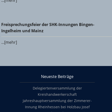
...[mehr]
Freisprechungsfeier der SHK-Innungen Bingen-Ingelheim
Freisprechungsfeier der SHK-Innungen Bingen-
und Mainz
Ingelheim und Mainz
...[mehr]
KHS Mainz-Bingen
Neueste Beiträge
Footer content
Delegiertenversammlung der
Kreishandwerkerschaft
Jahreshauptversammlung der Zimmerer-
Innung Rheinhessen bei Holzbau Josef