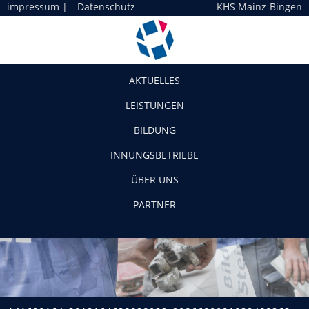
impressum
|
Datenschutz
KHS Mainz-Bingen
Navigation
AKTUELLES
LEISTUNGEN
BILDUNG
INNUNGSBETRIEBE
ÜBER UNS
PARTNER
141680164_3912164638828922_2986689921032488263_o