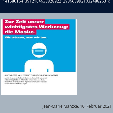
141680164_3912164638828922_2986689921032488263_o
Jean-Marie Manzke, 10. Februar 2021