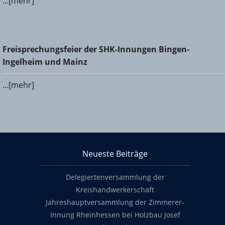
...[mehr]
Freisprechungsfeier der SHK-Innungen Bingen-Ingelheim
Freisprechungsfeier der SHK-Innungen Bingen-
und Mainz
Ingelheim und Mainz
...[mehr]
KHS Mainz-Bingen
Neueste Beiträge
Footer content
Delegiertenversammlung der
Kreishandwerkerschaft
Jahreshauptversammlung der Zimmerer-
Innung Rheinhessen bei Holzbau Josef